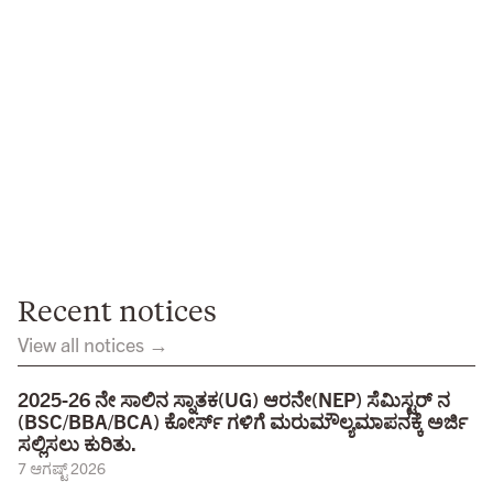
Recent notices
View all notices →
2025-26 ನೇ ಸಾಲಿನ ಸ್ನಾತಕ(UG) ಆರನೇ(NEP) ಸೆಮಿಸ್ಟರ್ ನ
(BSC/BBA/BCA) ಕೋರ್ಸ್ ಗಳಿಗೆ ಮರುಮೌಲ್ಯಮಾಪನಕ್ಕೆ ಅರ್ಜಿ
ಸಲ್ಲಿಸಲು ಕುರಿತು.
7 ಆಗಷ್ಟ್ 2026