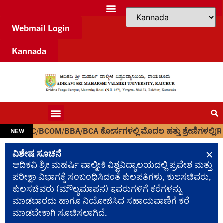
Webmail Login
Kannada
C/BCOM/BBA/BCA ಕೋರ್ಸಗಳಲ್ಲಿ ಮೊದಲ ಹತ್ತು ಶ್ರೇಣಿಗಳಲ್ಲಿ(RANK) ತೇರ್ಗಡೆ 
NEW
×
ವಿಶೇಷ ಸೂಚನೆ
ಆದಿಕವಿ ಶ್ರೀ ಮಹರ್ಷಿ ವಾಲ್ಮೀಕಿ ವಿಶ್ವವಿದ್ಯಾಲಯದಲ್ಲಿ ಪ್ರವೇಶ ಮತ್ತು
ಪರೀಕ್ಷಾ ವಿಭಾಗಕ್ಕೆ ಸಂಬಂಧಿಸಿದಂತೆ ಕುಲಪತಿಗಳು, ಕುಲಸಚಿವರು,
ಕುಲಸಚಿವರು (ಮೌಲ್ಯಮಾಪನ) ಇವರುಗಳಿಗೆ ಕರೆಗಳನ್ನು
ಮಾಡಬಾರದು ಹಾಗೂ ನಿಯೋಜಿಸಿದ ಸಹಾಯವಾಣಿಗೆ ಕರೆ
ಮಾಡಬೇಕಾಗಿ ಸೂಚಿಸಲಾಗಿದೆ.