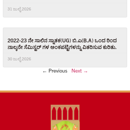
31 ಜುಲೈ 2026
2022-23 ನೇ ಸಾಲಿನ ಸ್ನಾತಕ(UG) ಬಿ.ಎ(B.A) ಒಂದ ರಿಂದ
ನಾಲ್ಕನೇ ಸೆಮಿಸ್ಟರ್ ಗಳ ಅಂಕಪಟ್ಟಿಗಳನ್ನು ವಿತರಿಸುವ ಕುರಿತು.
30 ಜುಲೈ 2026
← Previous
Next →