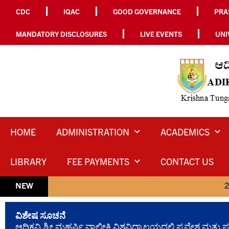
CDC
IQAC
GOOD GOVERNANCE
PRA
MANDATORY DISCLOSURES
LIVE EVENTS
UNI
HOME
ADMINISTRATION
ACADEMICS
LIBRARY
FEE PAYMENTS
CONTACT US
2024-25 ನ
NEW
ವಿಶೇಷ ಸೂಚನೆ
ಆದಿಕವಿ ಶ್ರೀ ಮಹರ್ಷಿ ವಾಲ್ಮೀಕಿ ವಿಶ್ವವಿದ್ಯಾಲಯದಲ್ಲಿ ಪ್ರವೇಶ 