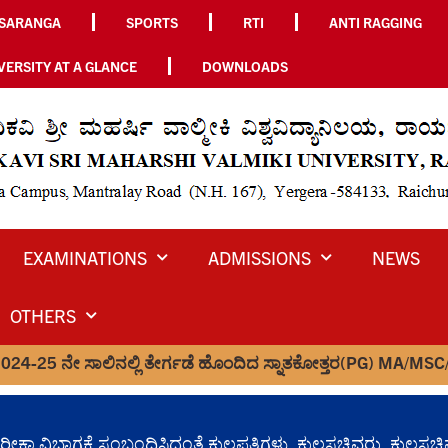
SARANGA
SPORTS
RTI
ANTI RAGGING
VERSITY AT A GLANCE
DOWNLOADS
EXAMINATIONS
ADMISSIONS
NEWS
OTHERS
ೇ ಸಾಲಿನಲ್ಲಿ ತೇರ್ಗಡೆ ಹೊಂದಿದ ಸ್ನಾತಕೋತ್ತರ(PG) MA/MSC/MCOM/MLIS
ಮತ್ತು ಪರೀಕ್ಷಾ ವಿಭಾಗಕ್ಕೆ ಸಂಬಂಧಿಸಿದಂತೆ ಕುಲಪತಿಗಳು, ಕುಲಸಚಿವರು,