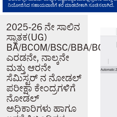
ನಿಯೋಜಿಸಿದ ಸಹಾಯವಾಣಿಗೆ ಕರೆ ಮಾಡಬೇಕಾಗಿ ಸೂಚಿಸಲಾಗಿದೆ.
2025-26 ನೇ ಸಾಲಿನ
ಸ್ನಾತಕ(UG)
BA/BCOM/BSC/BBA/BCA/
ಎರಡನೇ, ನಾಲ್ಕನೇ
ಮತ್ತು ಆರನೇ
ಸೆಮಿಸ್ಟರ್ ನ ನೋಡಲ್
ಪರೀಕ್ಷಾ ಕೇಂದ್ರಗಳಿಗೆ
ನೋಡಲ್
ಅಧಿಕಾರಿಗಳು ಹಾಗೂ