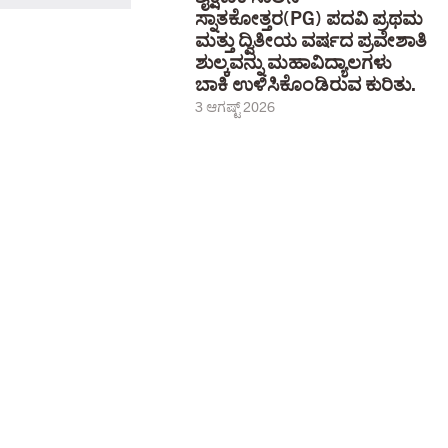
ಸ್ನಾತಕೋತ್ತರ(PG) ಪದವಿ ಪ್ರಥಮ
ಮತ್ತು ದ್ವಿತೀಯ ವರ್ಷದ ಪ್ರವೇಶಾತಿ
ಶುಲ್ಕವನ್ನು ಮಹಾವಿದ್ಯಾಲಗಳು
ಬಾಕಿ ಉಳಿಸಿಕೊಂಡಿರುವ ಕುರಿತು.
3 ಆಗಷ್ಟ್ 2026