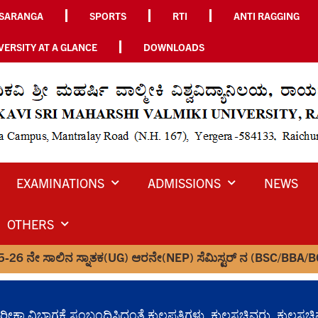
SARANGA
SPORTS
RTI
ANTI RAGGING
VERSITY AT A GLANCE
DOWNLOADS
EXAMINATIONS
ADMISSIONS
NEWS
OTHERS
್ನಾತಕ(UG) ಆರನೇ(NEP) ಸೆಮಿಸ್ಟರ್ ನ (BSC/BBA/BCA) ಕೋರ್ಸ್ ಗಳಿಗೆ 
ಮತ್ತು ಪರೀಕ್ಷಾ ವಿಭಾಗಕ್ಕೆ ಸಂಬಂಧಿಸಿದಂತೆ ಕುಲಪತಿಗಳು, ಕುಲಸಚಿವರು,