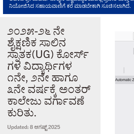
ನಿಯೋಜಿಸಿದ ಸಹಾಯವಾಣಿಗೆ ಕರೆ ಮಾಡಬೇಕಾಗಿ ಸೂಚಿಸಲಾಗಿದೆ.
೨೦೨೫-೨೬ ನೇ
ಶೈಕ್ಷಣಿಕ ಸಾಲಿನ
ಸ್ನಾತಕ(UG) ಕೋರ್ಸ್
ಗಳ ವಿದ್ಯಾರ್ಥಿಗಳ
೧ನೇ, ೨ನೇ ಹಾಗೂ
೩ನೇ ವರ್ಷಕ್ಕೆ ಅಂತರ್
ಕಾಲೇಜು ವರ್ಗಾವಣೆ
ಕುರಿತು.
Updated:
8 ಆಗಷ್ಟ್ 2025