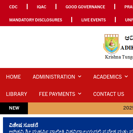
CDC
IQAC
GOOD GOVERNANCE
PRA
MANDATORY DISCLOSURES
LIVE EVENTS
UNI
HOME
ADMINISTRATION
ACADEMICS
LIBRARY
FEE PAYMENTS
CONTACT US
2025-26 ನೇ ಸಾಲಿನ ಸ
NEW
ವಿಶೇಷ ಸೂಚನೆ
ಆದಿಕವಿ ಶ್ರೀ ಮಹರ್ಷಿ ವಾಲ್ಮೀಕಿ ವಿಶ್ವವಿದ್ಯಾಲಯದಲ್ಲಿ ಪ್ರವೇಶ 