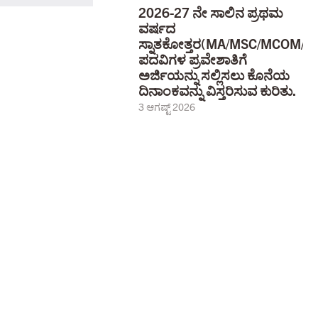
2026-27 ನೇ ಸಾಲಿನ ಪ್ರಥಮ
ವರ್ಷದ
ಸ್ನಾತಕೋತ್ತರ(MA/MSC/MCOM/
ಪದವಿಗಳ ಪ್ರವೇಶಾತಿಗೆ
ಅರ್ಜಿಯನ್ನು ಸಲ್ಲಿಸಲು ಕೊನೆಯ
ದಿನಾಂಕವನ್ನು ವಿಸ್ತರಿಸುವ ಕುರಿತು.
3 ಆಗಷ್ಟ್ 2026