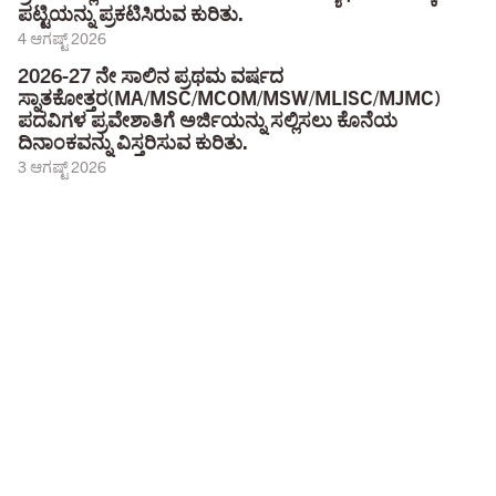
ಪಟ್ಟಿಯನ್ನು ಪ್ರಕಟಿಸಿರುವ ಕುರಿತು.
4 ಆಗಷ್ಟ್ 2026
2026-27 ನೇ ಸಾಲಿನ ಪ್ರಥಮ ವರ್ಷದ
ಸ್ನಾತಕೋತ್ತರ(MA/MSC/MCOM/MSW/MLISC/MJMC)
ಪದವಿಗಳ ಪ್ರವೇಶಾತಿಗೆ ಅರ್ಜಿಯನ್ನು ಸಲ್ಲಿಸಲು ಕೊನೆಯ
ದಿನಾಂಕವನ್ನು ವಿಸ್ತರಿಸುವ ಕುರಿತು.
3 ಆಗಷ್ಟ್ 2026