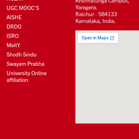
Krishnatunga Campus,
Yaragera.
UGC MOOC’S
Raichur - 584133
AISHE
Karnataka, India.
DRDO
ISRO
MeitY
Shodh Sindu
Swayam Prabha
University Online
affiliation