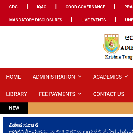
CDC
IQAC
GOOD GOVERNANCE
PRA
MANDATORY DISCLOSURES
LIVE EVENTS
UNI
HOME
ADMINISTRATION
ACADEMICS
LIBRARY
FEE PAYMENTS
CONTACT US
2024-25 ನೇ
NEW
ವಿಶೇಷ ಸೂಚನೆ
ಆದಿಕವಿ ಶ್ರೀ ಮಹರ್ಷಿ ವಾಲ್ಮೀಕಿ ವಿಶ್ವವಿದ್ಯಾಲಯದಲ್ಲಿ ಪ್ರವೇಶ 