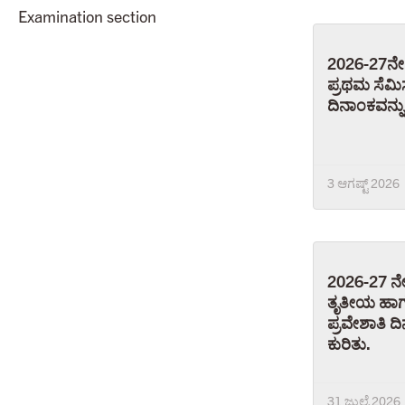
Examination section
2026-27ನೇ
ಪ್ರಥಮ ಸೆಮಿಸ
ದಿನಾಂಕವನ್ನ
3 ಆಗಷ್ಟ್ 2026
2026-27 ನೇ
ತೃತೀಯ ಹಾಗೂ
ಪ್ರವೇಶಾತಿ 
ಕುರಿತು.
31 ಜುಲೈ 2026