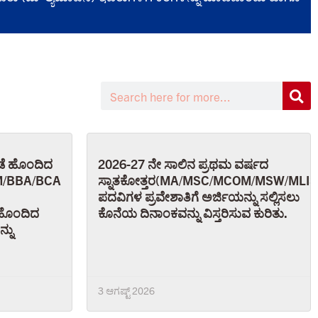
ಗಡೆ ಹೊಂದಿದ
2026-27 ನೇ ಸಾಲಿನ ಪ್ರಥಮ ವರ್ಷದ
OM/BBA/BCA
ಸ್ನಾತಕೋತ್ತರ(MA/MSC/MCOM/MSW/MLI
ಪದವಿಗಳ ಪ್ರವೇಶಾತಿಗೆ ಅರ್ಜಿಯನ್ನು ಸಲ್ಲಿಸಲು
ೆ ಹೊಂದಿದ
ಕೊನೆಯ ದಿನಾಂಕವನ್ನು ವಿಸ್ತರಿಸುವ ಕುರಿತು.
್ನು
3 ಆಗಷ್ಟ್ 2026