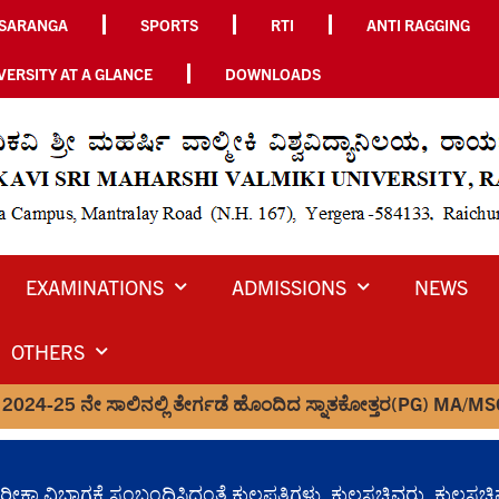
SARANGA
SPORTS
RTI
ANTI RAGGING
VERSITY AT A GLANCE
DOWNLOADS
EXAMINATIONS
ADMISSIONS
NEWS
OTHERS
 ಸಾಲಿನಲ್ಲಿ ತೇರ್ಗಡೆ ಹೊಂದಿದ ಸ್ನಾತಕೋತ್ತರ(PG) MA/MSC/MCOM/MLISC
ಮತ್ತು ಪರೀಕ್ಷಾ ವಿಭಾಗಕ್ಕೆ ಸಂಬಂಧಿಸಿದಂತೆ ಕುಲಪತಿಗಳು, ಕುಲಸಚಿವರು,