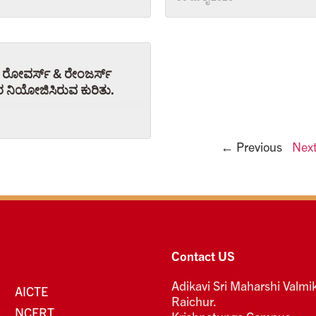
 ರೋವರ್ಸ್ & ರೇಂಜರ್ಸ್
ರ ನಿಯೋಜಿಸಿರುವ ಕುರಿತು.
← Previous
Nex
Contact US
Adikavi Sri Maharshi Valmik
AICTE
Raichur.
NCERT