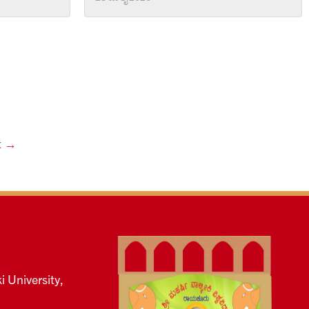
t →
i University,