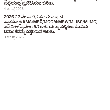
ಪಟ್ಟಿಯನ್ನು ಪ್ರಕಟಿಸಿರುವ ಕುರಿತು.
4 ಆಗಷ್ಟ್ 2026
2026-27 ನೇ ಸಾಲಿನ ಪ್ರಥಮ ವರ್ಷದ
ಸ್ನಾತಕೋತ್ತರ(MA/MSC/MCOM/MSW/MLISC/MJMC)
ಪದವಿಗಳ ಪ್ರವೇಶಾತಿಗೆ ಅರ್ಜಿಯನ್ನು ಸಲ್ಲಿಸಲು ಕೊನೆಯ
ದಿನಾಂಕವನ್ನು ವಿಸ್ತರಿಸುವ ಕುರಿತು.
3 ಆಗಷ್ಟ್ 2026