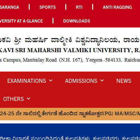
SARANGA
SPORTS
RTI
ANTI RAGGING
VERSITY AT A GLANCE
DOWNLOADS
EXAMINATIONS
ADMISSIONS
NEWS
OTHERS
್ಲಿ ತೇರ್ಗಡೆ ಹೊಂದಿದ ಸ್ನಾತಕೋತ್ತರ(PG) MA/MSC/MCOM/MLISC/MJMC/ 
ಮತ್ತು ಪರೀಕ್ಷಾ ವಿಭಾಗಕ್ಕೆ ಸಂಬಂಧಿಸಿದಂತೆ ಕುಲಪತಿಗಳು, ಕುಲಸಚಿವರು,