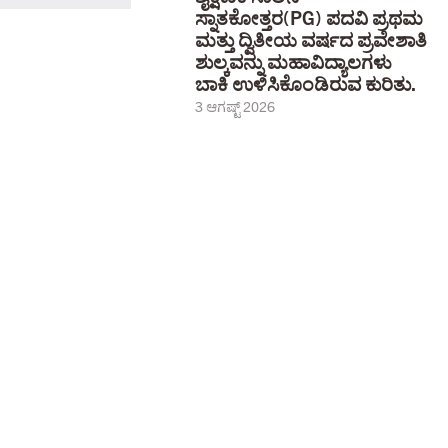
ಸ್ನಾತಕೋತ್ತರ(PG) ಪದವಿ ಪ್ರಥಮ
ಮತ್ತು ದ್ವಿತೀಯ ವರ್ಷದ ಪ್ರವೇಶಾತಿ
ಶುಲ್ಕವನ್ನು ಮಹಾವಿದ್ಯಾಲಗಳು
ಬಾಕಿ ಉಳಿಸಿಕೊಂಡಿರುವ ಕುರಿತು.
3 ಆಗಷ್ಟ್ 2026