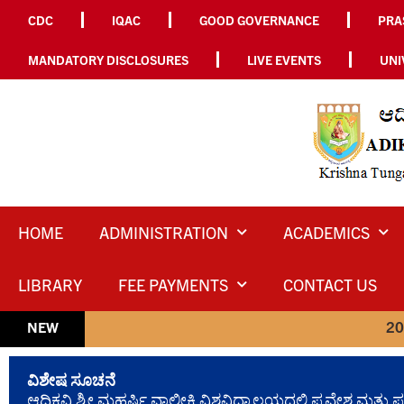
CDC
IQAC
GOOD GOVERNANCE
PRA
MANDATORY DISCLOSURES
LIVE EVENTS
UNI
HOME
ADMINISTRATION
ACADEMICS
LIBRARY
FEE PAYMENTS
CONTACT US
2024-25 ನೇ ಸಾಲಿನಲ
NEW
ವಿಶೇಷ ಸೂಚನೆ
ಆದಿಕವಿ ಶ್ರೀ ಮಹರ್ಷಿ ವಾಲ್ಮೀಕಿ ವಿಶ್ವವಿದ್ಯಾಲಯದಲ್ಲಿ ಪ್ರವೇಶ 